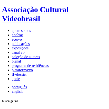
Associação Cultural
Videobrasil
quem somos
notícias
acervo
publicações
exposições
canal vb
coleção de autores
bienal
programa de residências
plataforma:vb
ff»dossier
apoie
português
english
busca geral