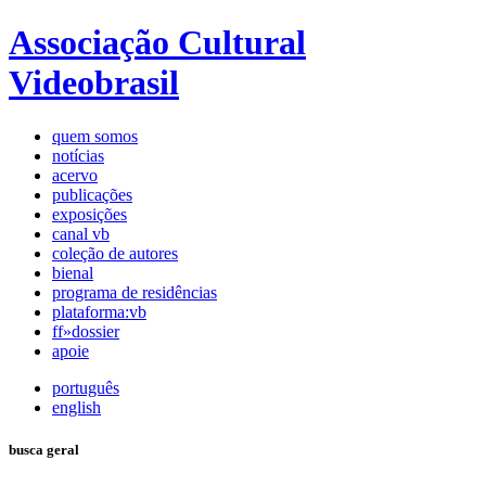
Associação Cultural
Videobrasil
quem somos
notícias
acervo
publicações
exposições
canal vb
coleção de autores
bienal
programa de residências
plataforma:vb
ff»dossier
apoie
português
english
busca geral