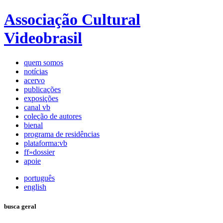
Associação Cultural
Videobrasil
quem somos
notícias
acervo
publicações
exposições
canal vb
coleção de autores
bienal
programa de residências
plataforma:vb
ff»dossier
apoie
português
english
busca geral