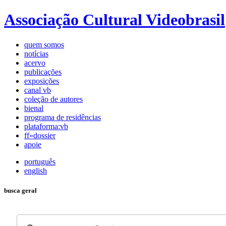
Associação Cultural Videobrasil
quem somos
notícias
acervo
publicações
exposições
canal vb
coleção de autores
bienal
programa de residências
plataforma:vb
ff»dossier
apoie
português
english
busca geral