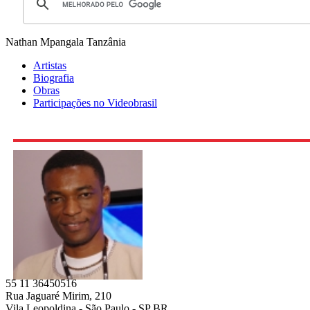
Nathan Mpangala
Tanzânia
Artistas
Biografia
Obras
Participações no Videobrasil
55 11 36450516
Rua Jaguaré Mirim, 210
Vila Leopoldina - São Paulo - SP BR