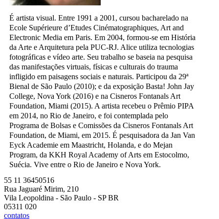
É artista visual. Entre 1991 a 2001, cursou bacharelado na
Ecole Supérieure d’Etudes Cinématographiques, Art and
Electronic Media em Paris. Em 2004, formou-se em História
da Arte e Arquitetura pela PUC-RJ. Alice utiliza tecnologias
fotográficas e vídeo arte. Seu trabalho se baseia na pesquisa
das manifestações virtuais, físicas e culturais do trauma
infligido em paisagens sociais e naturais. Participou da 29ª
Bienal de São Paulo (2010); e da exposição Basta! John Jay
College, Nova York (2016) e na Cisneros Fontanals Art
Foundation, Miami (2015). A artista recebeu o Prêmio PIPA
em 2014, no Rio de Janeiro, e foi contemplada pelo
Programa de Bolsas e Comissões da Cisneros Fontanals Art
Foundation, de Miami, em 2015. É pesquisadora da Jan Van
Eyck Academie em Maastricht, Holanda, e do Mejan
Program, da KKH Royal Academy of Arts em Estocolmo,
Suécia. Vive entre o Rio de Janeiro e Nova York.
55 11 36450516
Rua Jaguaré Mirim, 210
Vila Leopoldina - São Paulo - SP BR
05311 020
contatos