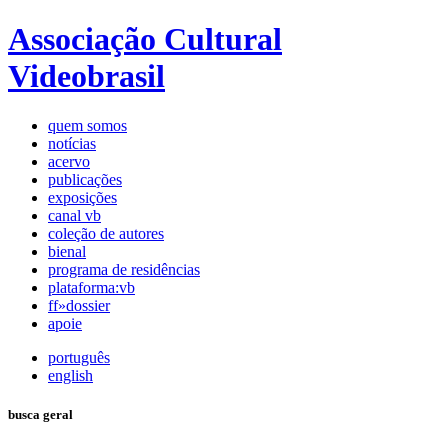
Associação Cultural
Videobrasil
quem somos
notícias
acervo
publicações
exposições
canal vb
coleção de autores
bienal
programa de residências
plataforma:vb
ff»dossier
apoie
português
english
busca geral