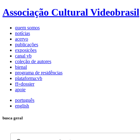
Associação Cultural Videobrasil
quem somos
notícias
acervo
publicações
exposições
canal vb
coleção de autores
bienal
programa de residências
plataforma:vb
ff»dossier
apoie
português
english
busca geral