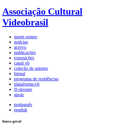
Associação Cultural
Videobrasil
quem somos
notícias
acervo
publicações
exposições
canal vb
coleção de autores
bienal
programa de residências
plataforma:vb
ff»dossier
apoie
português
english
busca geral