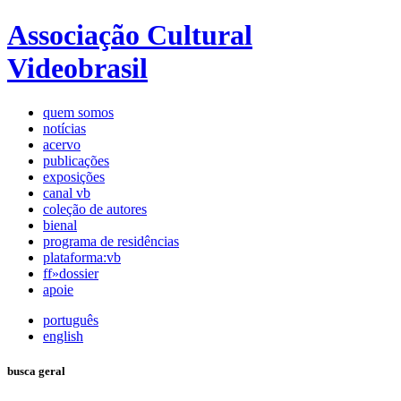
Associação Cultural
Videobrasil
quem somos
notícias
acervo
publicações
exposições
canal vb
coleção de autores
bienal
programa de residências
plataforma:vb
ff»dossier
apoie
português
english
busca geral