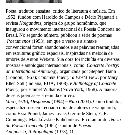
Poeta, tradutor, ensaísta, crítico de literatura e música. Em
1952, fundou com Haroldo de Campos e Décio Pignatari a
revista
Noigandres,
origem do grupo homônimo, que
inaugurou o movimento internacional da Poesia Concreta no
Brasil. No segundo número, publicou a série de poemas
Poetamenos
(1953), em que o verso e a sintaxe
convencional foram abandonados e as palavras rearranjadas
em estruturas gráfico-espaciais, inspiradas na melodia de
timbres de Anton Webern. Sua obra foi incluída em diversas
mostras e antologias internacionais, como:
Concrete Poetry:
an International Anthology
, organizada por Stephen Bann
(London, 1967);
Concrete Poetry: a World View
, por Mary
Ellen Solt (Indiana, EUA, 1968); e
Anthology of Concrete
Poetry
, por Emmet Williams (Nova York, 1968). A maioria
de seus poemas está reunida em
Viva
Vaia
(1979),
Despoesia
(1994) e
Não
(2003). Como tradutor,
especializou-se em recriar a obra de autores de vanguarda,
como Ezra Pound, James Joyce, Gertrude Stein, E. E.
Cummings, Maiakóvski e Khliébnikov. É co-autor de
Teoria
da Poesia Concreta
(1965) e autor de
Poesia
Antipoesia,
Antropofagia
(1978),
O