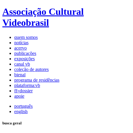
Associação Cultural
Videobrasil
quem somos
notícias
acervo
publicações
exposições
canal vb
coleção de autores
bienal
programa de residências
plataforma:vb
ff»dossier
apoie
português
english
busca geral