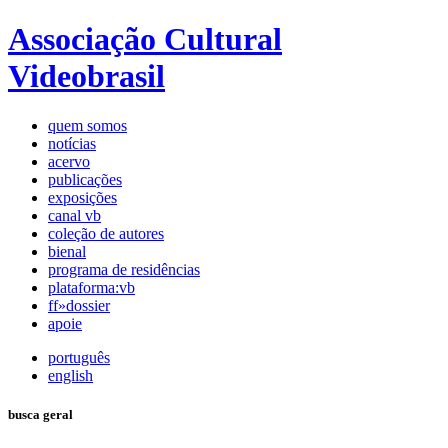
Associação Cultural
Videobrasil
quem somos
notícias
acervo
publicações
exposições
canal vb
coleção de autores
bienal
programa de residências
plataforma:vb
ff»dossier
apoie
português
english
busca geral