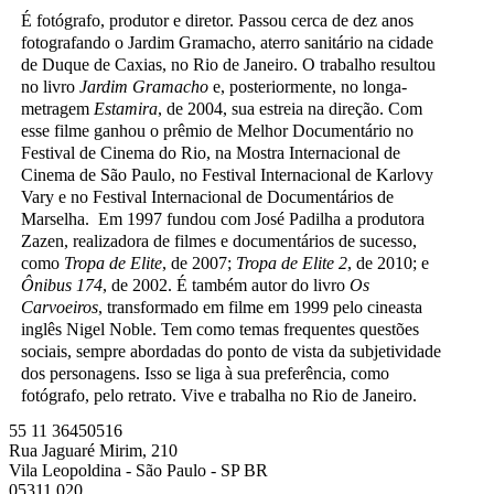
É fotógrafo, produtor e diretor. Passou cerca de dez anos
fotografando o Jardim Gramacho, aterro sanitário na cidade
de Duque de Caxias, no Rio de Janeiro. O trabalho resultou
no livro
Jardim Gramacho
e, posteriormente, no longa-
metragem
Estamira
, de 2004, sua estreia na direção. Com
esse filme ganhou o prêmio de Melhor Documentário no
Festival de Cinema do Rio, na Mostra Internacional de
Cinema de São Paulo, no Festival Internacional de Karlovy
Vary e no Festival Internacional de Documentários de
Marselha. Em 1997 fundou com José Padilha a produtora
Zazen, realizadora de filmes e documentários de sucesso,
como
Tropa de Elite
, de 2007;
Tropa de Elite 2
, de 2010; e
Ônibus 174
, de 2002. É também autor do livro
Os
Carvoeiros
, transformado em filme em 1999 pelo cineasta
inglês Nigel Noble. Tem como temas frequentes questões
sociais, sempre abordadas do ponto de vista da subjetividade
dos personagens. Isso se liga à sua preferência, como
fotógrafo, pelo retrato. Vive e trabalha no Rio de Janeiro.
55 11 36450516
Rua Jaguaré Mirim, 210
Vila Leopoldina - São Paulo - SP BR
05311 020