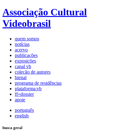
Associação Cultural
Videobrasil
quem somos
notícias
acervo
publicações
exposições
canal vb
coleção de autores
bienal
programa de residências
plataforma:vb
ff»dossier
apoie
português
english
busca geral