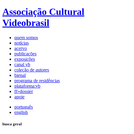
Associação Cultural
Videobrasil
quem somos
notícias
acervo
publicações
exposições
canal vb
coleção de autores
bienal
programa de residências
plataforma:vb
ff»dossier
apoie
português
english
busca geral