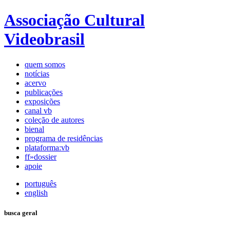
Associação Cultural
Videobrasil
quem somos
notícias
acervo
publicações
exposições
canal vb
coleção de autores
bienal
programa de residências
plataforma:vb
ff»dossier
apoie
português
english
busca geral