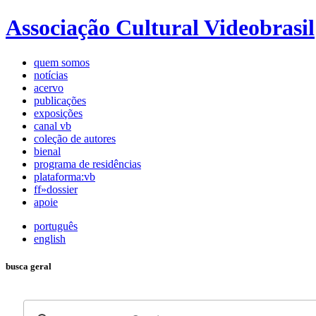
Associação Cultural Videobrasil
quem somos
notícias
acervo
publicações
exposições
canal vb
coleção de autores
bienal
programa de residências
plataforma:vb
ff»dossier
apoie
português
english
busca geral