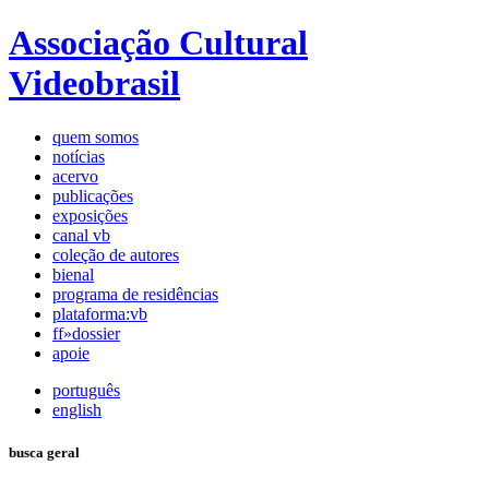
Associação Cultural
Videobrasil
quem somos
notícias
acervo
publicações
exposições
canal vb
coleção de autores
bienal
programa de residências
plataforma:vb
ff»dossier
apoie
português
english
busca geral