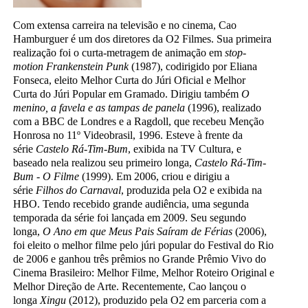
Com extensa carreira na televisão e no cinema, Cao
Hamburguer é um dos diretores da O2 Filmes. Sua primeira
realização foi o curta-metragem de animação em
stop-
motion Frankenstein Punk
(1987), codirigido por Eliana
Fonseca, eleito Melhor Curta do Júri Oficial e Melhor
Curta do Júri Popular em Gramado. Dirigiu também
O
menino, a favela e as tampas de panela
(1996), realizado
com a BBC de Londres e a Ragdoll, que recebeu Menção
Honrosa no 11º Videobrasil, 1996. Esteve à frente da
série
Castelo Rá-Tim-Bum
, exibida na TV Cultura, e
baseado nela realizou seu primeiro longa,
Castelo Rá-Tim-
Bum - O Filme
(1999). Em 2006, criou e dirigiu a
série
Filhos do Carnaval
, produzida pela O2 e exibida na
HBO. Tendo recebido grande audiência, uma segunda
temporada da série foi lançada em 2009. Seu segundo
longa,
O Ano em que Meus Pais Saíram de Férias
(2006),
foi eleito o melhor filme pelo júri popular do Festival do Rio
de 2006 e ganhou três prêmios no Grande Prêmio Vivo do
Cinema Brasileiro: Melhor Filme, Melhor Roteiro Original e
Melhor Direção de Arte. Recentemente, Cao lançou o
longa
Xingu
(2012), produzido pela O2 em parceria com a