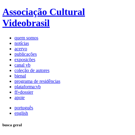
Associação Cultural
Videobrasil
quem somos
notícias
acervo
publicações
exposições
canal vb
coleção de autores
bienal
programa de residências
plataforma:vb
ff»dossier
apoie
português
english
busca geral