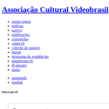
Associação Cultural Videobrasil
quem somos
notícias
acervo
publicações
exposições
canal vb
coleção de autores
bienal
programa de residências
plataforma:vb
ff»dossier
apoie
português
english
busca geral