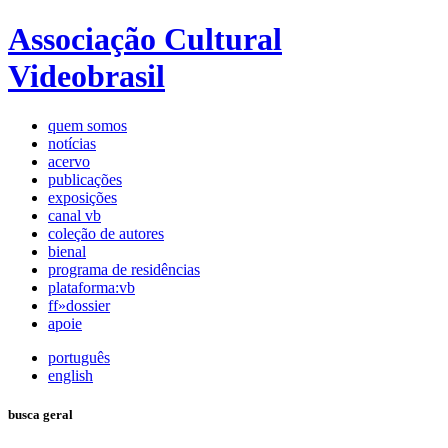
Associação Cultural
Videobrasil
quem somos
notícias
acervo
publicações
exposições
canal vb
coleção de autores
bienal
programa de residências
plataforma:vb
ff»dossier
apoie
português
english
busca geral