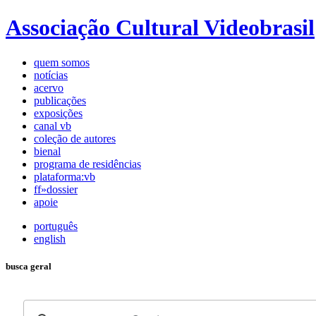
Associação Cultural Videobrasil
quem somos
notícias
acervo
publicações
exposições
canal vb
coleção de autores
bienal
programa de residências
plataforma:vb
ff»dossier
apoie
português
english
busca geral