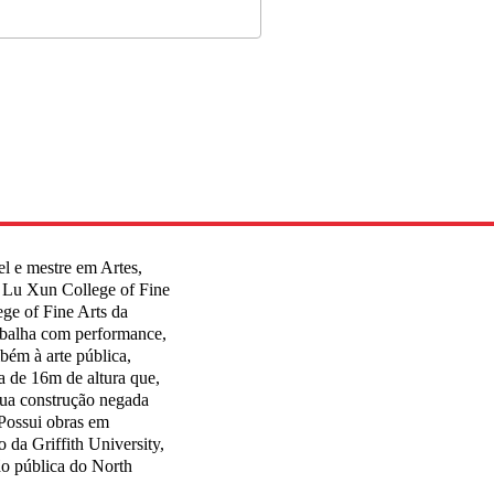
el e mestre em Artes,
o Lu Xun College of Fine
ege of Fine Arts da
abalha com performance,
mbém à arte pública,
a de 16m de altura que,
sua construção negada
 Possui obras em
 da Griffith University,
ão pública do North