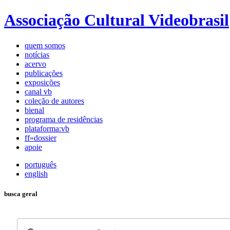
Associação Cultural Videobrasil
quem somos
notícias
acervo
publicações
exposições
canal vb
coleção de autores
bienal
programa de residências
plataforma:vb
ff»dossier
apoie
português
english
busca geral