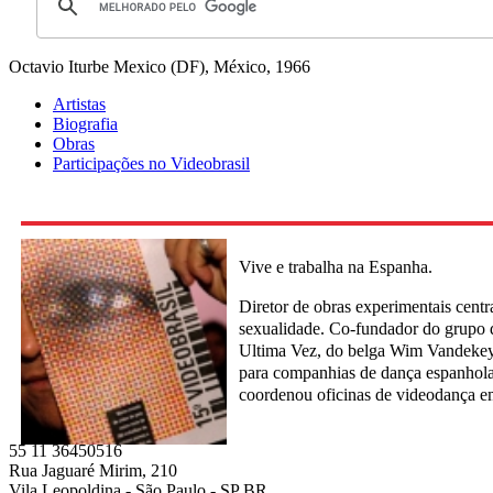
Octavio Iturbe
Mexico (DF), México, 1966
Artistas
Biografia
Obras
Participações no Videobrasil
Vive e trabalha na Espanha.
Diretor de obras experimentais centr
sexualidade. Co-fundador do grupo
Ultima Vez, do belga Wim Vandekeyb
para companhias de dança espanhola
coordenou oficinas de videodança e
55 11 36450516
Rua Jaguaré Mirim, 210
Vila Leopoldina - São Paulo - SP BR