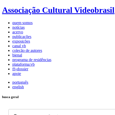
Associação Cultural Videobrasil
quem somos
notícias
acervo
publicações
exposições
canal vb
coleção de autores
bienal
programa de residências
plataforma:vb
ff»dossier
apoie
português
english
busca geral