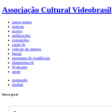
Associação Cultural Videobrasil
quem somos
notícias
acervo
publicações
exposições
canal vb
coleção de autores
bienal
programa de residências
plataforma:vb
ff»dossier
apoie
português
english
busca geral