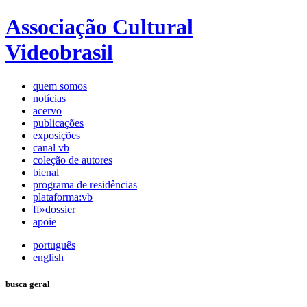
Associação Cultural
Videobrasil
quem somos
notícias
acervo
publicações
exposições
canal vb
coleção de autores
bienal
programa de residências
plataforma:vb
ff»dossier
apoie
português
english
busca geral