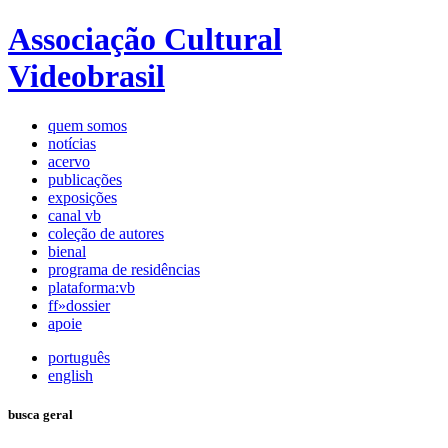
Associação Cultural
Videobrasil
quem somos
notícias
acervo
publicações
exposições
canal vb
coleção de autores
bienal
programa de residências
plataforma:vb
ff»dossier
apoie
português
english
busca geral