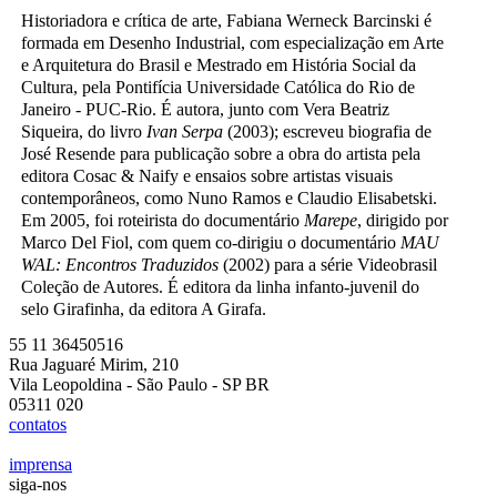
Historiadora e crítica de arte, Fabiana Werneck Barcinski é
formada em Desenho Industrial, com especialização em Arte
e Arquitetura do Brasil e Mestrado em História Social da
Cultura, pela Pontifícia Universidade Católica do Rio de
Janeiro - PUC-Rio. É autora, junto com Vera Beatriz
Siqueira, do livro
Ivan Serpa
(2003); escreveu biografia de
José Resende para publicação sobre a obra do artista pela
editora Cosac & Naify e ensaios sobre artistas visuais
contemporâneos, como Nuno Ramos e Claudio Elisabetski.
Em 2005, foi roteirista do documentário
Marepe
, dirigido por
Marco Del Fiol, com quem co-dirigiu o documentário
MAU
WAL: Encontros Traduzidos
(2002) para a série Videobrasil
Coleção de Autores. É editora da linha infanto-juvenil do
selo Girafinha, da editora A Girafa.
55 11 36450516
Rua Jaguaré Mirim, 210
Vila Leopoldina - São Paulo - SP BR
05311 020
contatos
imprensa
siga-nos