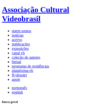
Associação Cultural
Videobrasil
quem somos
notícias
acervo
publicações
exposições
canal vb
coleção de autores
bienal
programa de residências
plataforma:vb
ff»dossier
apoie
português
english
busca geral