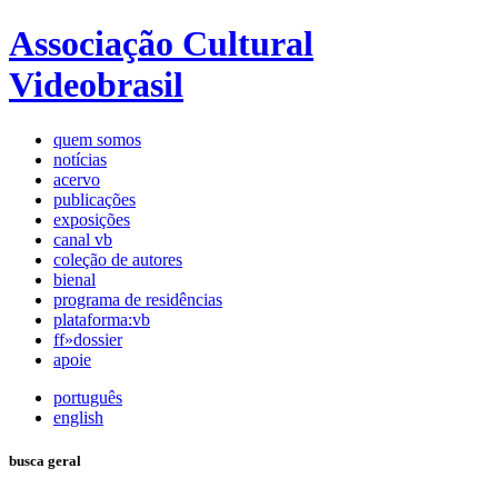
Associação Cultural
Videobrasil
quem somos
notícias
acervo
publicações
exposições
canal vb
coleção de autores
bienal
programa de residências
plataforma:vb
ff»dossier
apoie
português
english
busca geral