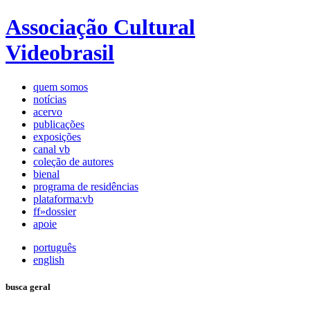
Associação Cultural
Videobrasil
quem somos
notícias
acervo
publicações
exposições
canal vb
coleção de autores
bienal
programa de residências
plataforma:vb
ff»dossier
apoie
português
english
busca geral