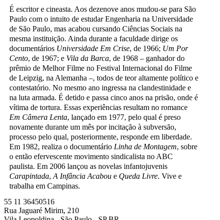
É escritor e cineasta. Aos dezenove anos mudou-se para São
Paulo com o intuito de estudar Engenharia na Universidade
de São Paulo, mas acabou cursando Ciências Sociais na
mesma instituição. Ainda durante a faculdade dirige os
documentários
Universidade Em Crise
, de 1966;
Um Por
Cento
, de 1967; e
Vila da Barca
, de 1968 – ganhador do
prêmio de Melhor Filme no Festival Internacional do Filme
de Leipzig, na Alemanha –, todos de teor altamente político e
contestatório. No mesmo ano ingressa na clandestinidade e
na luta armada. É detido e passa cinco anos na prisão, onde é
vítima de tortura. Essas experiências resultam no romance
Em Câmera Lenta
, lançado em 1977, pelo qual é preso
novamente durante um mês por incitação à subversão,
processo pelo qual, posteriormente, responde em liberdade.
Em 1982, realiza o documentário
Linha de Montagem
, sobre
o então efervescente movimento sindicalista no ABC
paulista. Em 2006 lançou as novelas infantojuvenis
Carapintada
,
A Infância Acabou
e
Queda Livre
. Vive e
trabalha em Campinas.
55 11 36450516
Rua Jaguaré Mirim, 210
Vila Leopoldina - São Paulo - SP BR