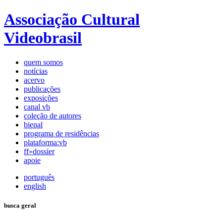
Associação Cultural
Videobrasil
quem somos
notícias
acervo
publicações
exposições
canal vb
coleção de autores
bienal
programa de residências
plataforma:vb
ff»dossier
apoie
português
english
busca geral