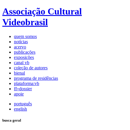
Associação Cultural
Videobrasil
quem somos
notícias
acervo
publicações
exposições
canal vb
coleção de autores
bienal
programa de residências
plataforma:vb
ff»dossier
apoie
português
english
busca geral