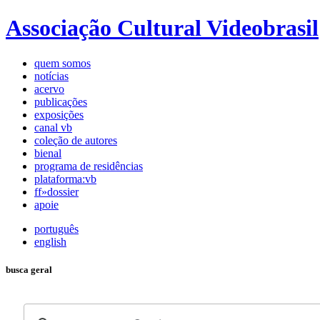
Associação Cultural Videobrasil
quem somos
notícias
acervo
publicações
exposições
canal vb
coleção de autores
bienal
programa de residências
plataforma:vb
ff»dossier
apoie
português
english
busca geral