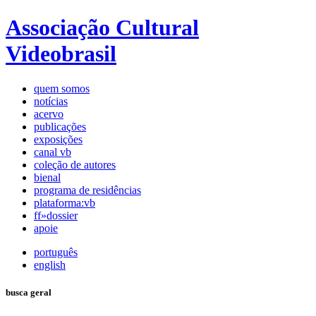
Associação Cultural
Videobrasil
quem somos
notícias
acervo
publicações
exposições
canal vb
coleção de autores
bienal
programa de residências
plataforma:vb
ff»dossier
apoie
português
english
busca geral