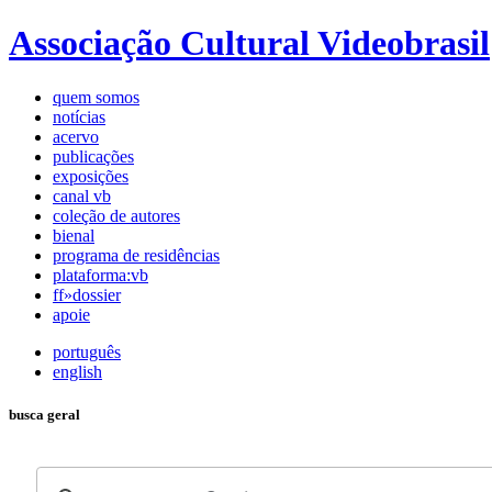
Associação Cultural Videobrasil
quem somos
notícias
acervo
publicações
exposições
canal vb
coleção de autores
bienal
programa de residências
plataforma:vb
ff»dossier
apoie
português
english
busca geral