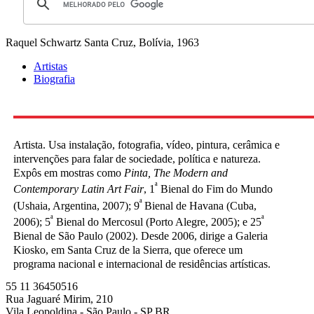
Raquel Schwartz
Santa Cruz, Bolívia, 1963
Artistas
Biografia
Artista. Usa instalação, fotografia, vídeo, pintura, cerâmica e
intervenções para falar de sociedade, política e natureza.
Expôs em mostras como
Pinta, The Modern and
ª
Contemporary Latin Art Fair
, 1
Bienal do Fim do Mundo
ª
(Ushaia, Argentina, 2007); 9
Bienal de Havana (Cuba,
ª
ª
2006); 5
Bienal do Mercosul (Porto Alegre, 2005); e 25
Bienal de São Paulo (2002). Desde 2006, dirige a Galeria
Kiosko, em Santa Cruz de la Sierra, que oferece um
programa nacional e internacional de residências artísticas.
55 11 36450516
Rua Jaguaré Mirim, 210
Vila Leopoldina - São Paulo - SP BR