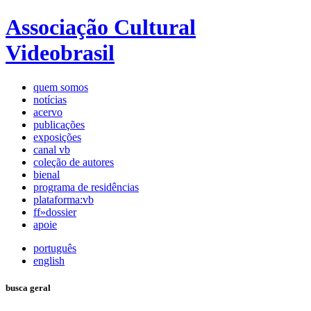
Associação Cultural
Videobrasil
quem somos
notícias
acervo
publicações
exposições
canal vb
coleção de autores
bienal
programa de residências
plataforma:vb
ff»dossier
apoie
português
english
busca geral