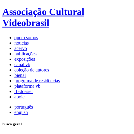
Associação Cultural
Videobrasil
quem somos
notícias
acervo
publicações
exposições
canal vb
coleção de autores
bienal
programa de residências
plataforma:vb
ff»dossier
apoie
português
english
busca geral