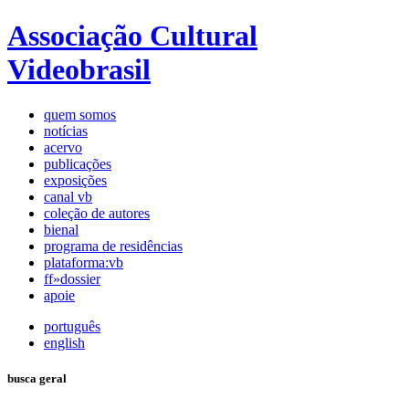
Associação Cultural
Videobrasil
quem somos
notícias
acervo
publicações
exposições
canal vb
coleção de autores
bienal
programa de residências
plataforma:vb
ff»dossier
apoie
português
english
busca geral