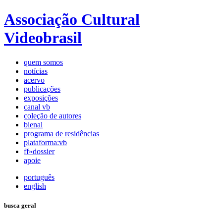
Associação Cultural
Videobrasil
quem somos
notícias
acervo
publicações
exposições
canal vb
coleção de autores
bienal
programa de residências
plataforma:vb
ff»dossier
apoie
português
english
busca geral