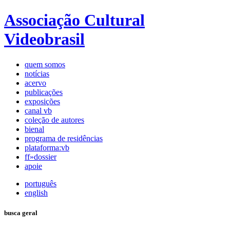
Associação Cultural
Videobrasil
quem somos
notícias
acervo
publicações
exposições
canal vb
coleção de autores
bienal
programa de residências
plataforma:vb
ff»dossier
apoie
português
english
busca geral