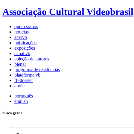
Associação Cultural Videobrasil
quem somos
notícias
acervo
publicações
exposições
canal vb
coleção de autores
bienal
programa de residências
plataforma:vb
ff»dossier
apoie
português
english
busca geral