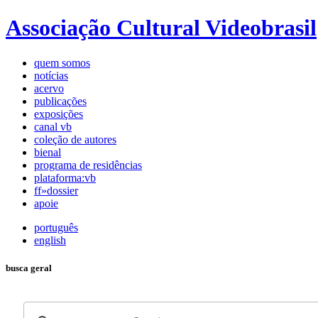
Associação Cultural Videobrasil
quem somos
notícias
acervo
publicações
exposições
canal vb
coleção de autores
bienal
programa de residências
plataforma:vb
ff»dossier
apoie
português
english
busca geral