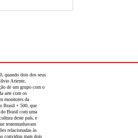
0, quando dois dos seus
ilvio Ariente,
ação de um grupo com o
da arte com os
am monitores da
 Brasil + 500, que
a do Brasil com uma
cultura deste país, e
a que testemunhavam
ões relacionadas às
lho convidou mais dois