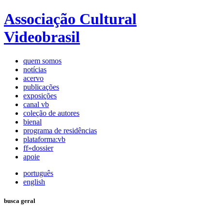
Associação Cultural
Videobrasil
quem somos
notícias
acervo
publicações
exposições
canal vb
coleção de autores
bienal
programa de residências
plataforma:vb
ff»dossier
apoie
português
english
busca geral