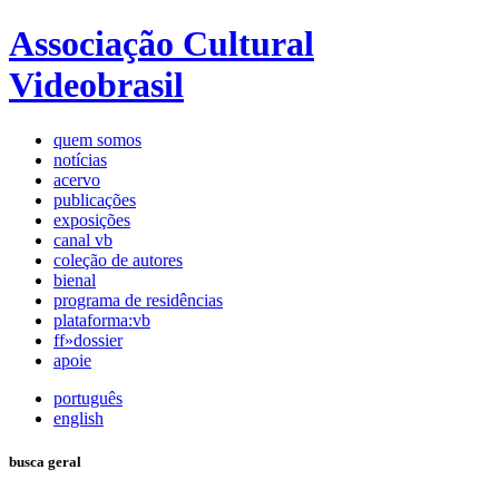
Associação Cultural
Videobrasil
quem somos
notícias
acervo
publicações
exposições
canal vb
coleção de autores
bienal
programa de residências
plataforma:vb
ff»dossier
apoie
português
english
busca geral