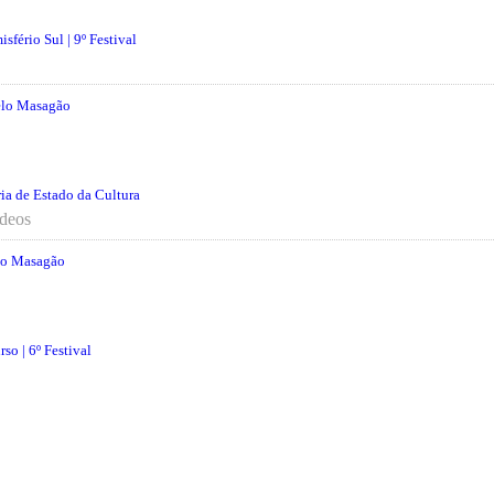
fério Sul | 9º Festival
elo Masagão
ia de Estado da Cultura
ídeos
elo Masagão
o | 6º Festival