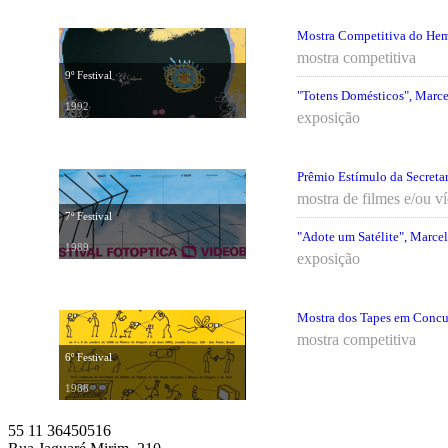
Mostra Competitiva do Hemis
mostra competitiva
9º Festival
"Totens Domésticos", Marc
1992
exposição
Prêmio Estímulo da Secretar
mostra de filmes e/ou v
7º Festival
"Adote um Satélite", Marc
1989
exposição
Mostra dos Tapes em Concurs
mostra competitiva
6º Festival
1988
55 11 36450516