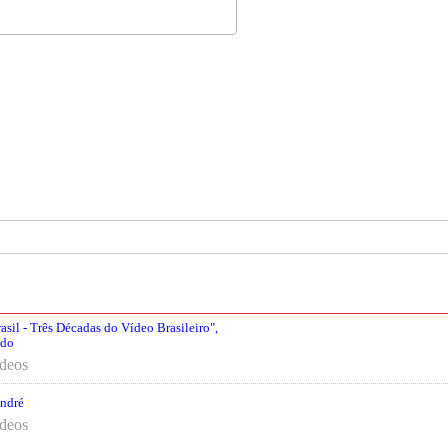
asil - Três Décadas do Vídeo Brasileiro",
ado
ídeos
André
ídeos