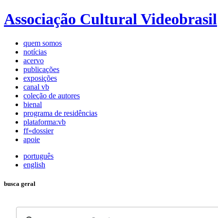
Associação Cultural Videobrasil
quem somos
notícias
acervo
publicações
exposições
canal vb
coleção de autores
bienal
programa de residências
plataforma:vb
ff»dossier
apoie
português
english
busca geral