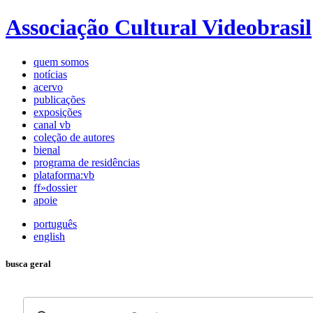
Associação Cultural Videobrasil
quem somos
notícias
acervo
publicações
exposições
canal vb
coleção de autores
bienal
programa de residências
plataforma:vb
ff»dossier
apoie
português
english
busca geral