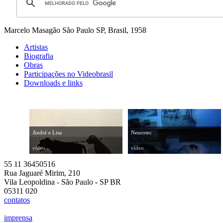
Marcelo Masagão
São Paulo SP, Brasil, 1958
Artistas
Biografia
Obras
Participações no Videobrasil
Downloads e links
André e Lisa
Neurotec
vídeo
vídeo
55 11 36450516
Rua Jaguaré Mirim, 210
Vila Leopoldina - São Paulo - SP BR
05311 020
contatos
imprensa