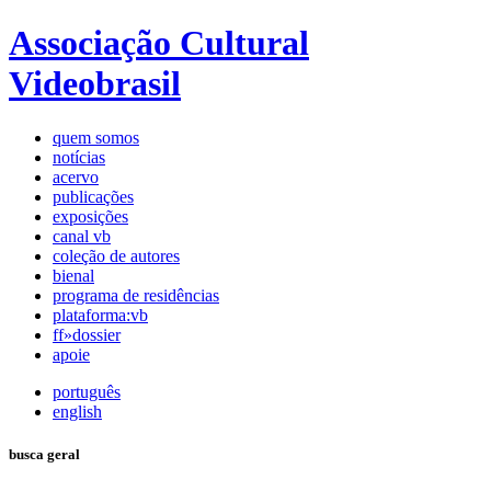
Associação Cultural
Videobrasil
quem somos
notícias
acervo
publicações
exposições
canal vb
coleção de autores
bienal
programa de residências
plataforma:vb
ff»dossier
apoie
português
english
busca geral