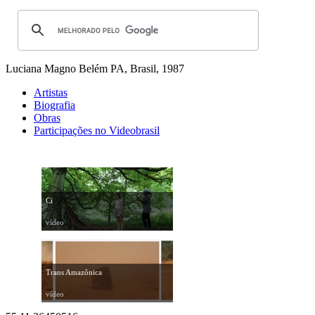
Luciana Magno
Belém PA, Brasil, 1987
Artistas
Biografia
Obras
Participações no Videobrasil
Ci
vídeo
Trans Amazônica
vídeo