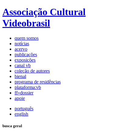
Associação Cultural
Videobrasil
quem somos
notícias
acervo
publicações
exposições
canal vb
coleção de autores
bienal
programa de residências
plataforma:vb
ff»dossier
apoie
português
english
busca geral