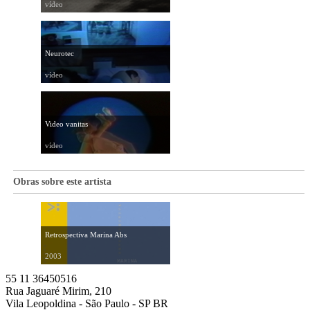
vídeo
Neurotec
vídeo
Video vanitas
vídeo
Obras sobre este artista
Retrospectiva Marina Abs
2003
55 11 36450516
Rua Jaguaré Mirim, 210
Vila Leopoldina - São Paulo - SP BR