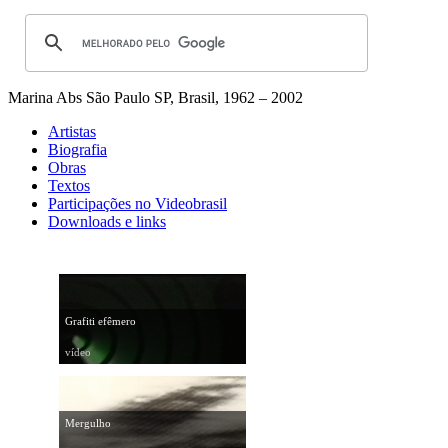
Marina Abs
São Paulo SP, Brasil, 1962 – 2002
Artistas
Biografia
Obras
Textos
Participações no Videobrasil
Downloads e links
Grafiti efêmero
vídeo
Mergulho