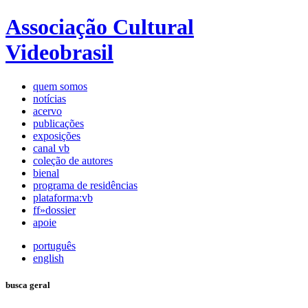
Associação Cultural
Videobrasil
quem somos
notícias
acervo
publicações
exposições
canal vb
coleção de autores
bienal
programa de residências
plataforma:vb
ff»dossier
apoie
português
english
busca geral