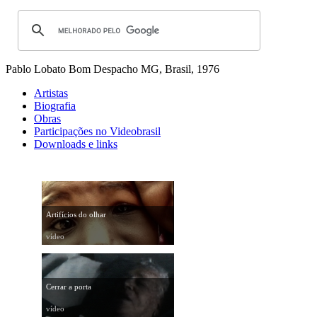
Pablo Lobato
Bom Despacho MG, Brasil, 1976
Artistas
Biografia
Obras
Participações no Videobrasil
Downloads e links
Artifícios do olhar
vídeo
Cerrar a porta
vídeo