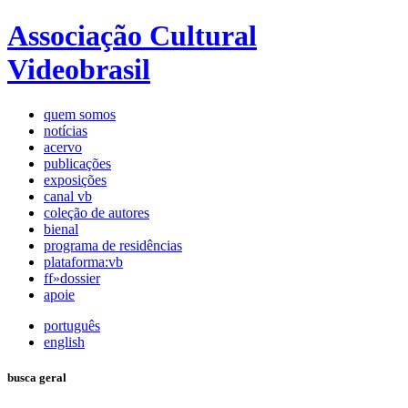
Associação Cultural
Videobrasil
quem somos
notícias
acervo
publicações
exposições
canal vb
coleção de autores
bienal
programa de residências
plataforma:vb
ff»dossier
apoie
português
english
busca geral