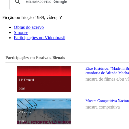
Ficção ou fricção
1989, vídeo, 5'
Obras do acervo
Sinopse
Participações no Videobrasil
Participações em Festivais-Bienais
Eixo Histórico: "Made in Br
curadoria de Arlindo Mach
mostra de filmes e/ou v
14º Festival
2003
Mostra Competitiva Nacional
mostra competitiva
7º Festival
1989