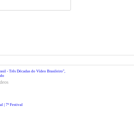
asil - Três Décadas do Vídeo Brasileiro",
ado
ídeos
 | 7º Festival