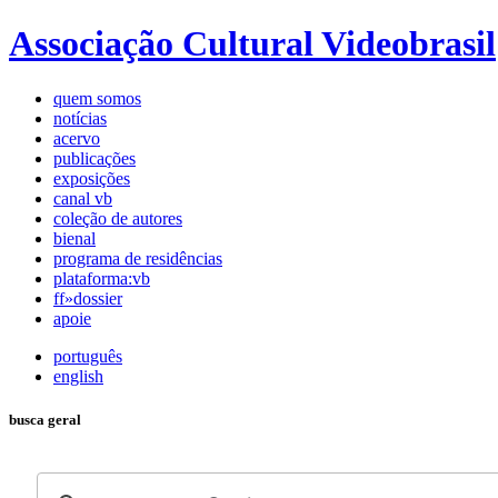
Associação Cultural Videobrasil
quem somos
notícias
acervo
publicações
exposições
canal vb
coleção de autores
bienal
programa de residências
plataforma:vb
ff»dossier
apoie
português
english
busca geral