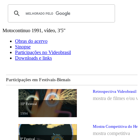
Motocontinuo
1991, vídeo, 3'5"
Obras do acervo
Sinopse
Participações no Videobrasil
Downloads e links
Participações em Festivais-Bienais
Retrospectiva Videobrasil
mostra de filmes e/ou v
10º Festival
1994
Mostra Competitiva do Hemis
mostra competitiva
9º Festival