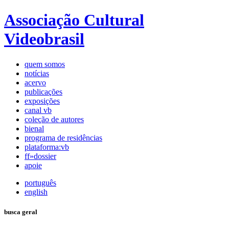
Associação Cultural
Videobrasil
quem somos
notícias
acervo
publicações
exposições
canal vb
coleção de autores
bienal
programa de residências
plataforma:vb
ff»dossier
apoie
português
english
busca geral