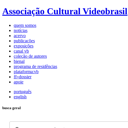
Associação Cultural Videobrasil
quem somos
notícias
acervo
publicações
exposições
canal vb
coleção de autores
bienal
programa de residências
plataforma:vb
ff»dossier
apoie
português
english
busca geral